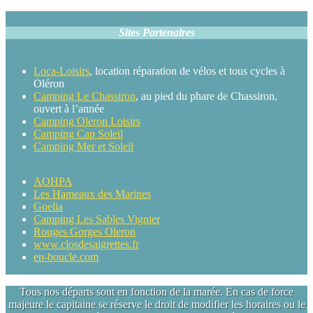
Sites Partenaires
Loca-Loisirs
, location réparation de vélos et tous cycles à
Oléron
Camping Le Chassiron
, au pied du phare de Chassiron,
ouvert à l’année
Camping Oleron Loisirs
Camping Cap Soleil
Camping Mer et Soleil
AOHPA
Les Hameaux des Marines
Goelia
Camping Les Sables Vignier
Rouges Gorges Oleron
www.closdesaigrettes.fr
en-boucle.com
Tous nos départs sont en fonction de la marée. En cas de force
majeure le capitaine se réserve le droit de modifier les horaires ou le