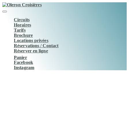
Aller
au
contenu
Circuits
Horaires
Tarifs
Brochure
Locations privées
Réservations / Contact
Réserver en ligne
Panier
Facebook
Instagram