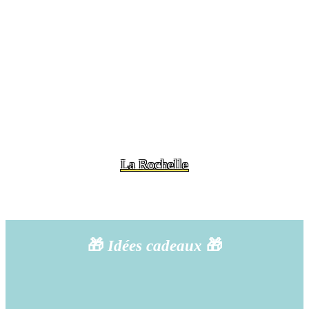
La Rochelle
🎁
Idées cadeaux
🎁