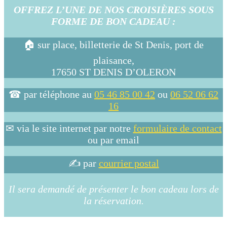
OFFREZ L’UNE DE NOS CROISIÈRES SOUS
FORME DE BON CADEAU :
🏠 sur place, billetterie de St Denis, port de
plaisance,
17650 ST DENIS D’OLERON
☎ par téléphone au
05 46 85 00 42
ou
06 52 06 62
16
✉ via le site internet par notre
formulaire de contact
ou par email
✍ par
courrier postal
Il sera demandé de présenter le bon cadeau lors de
la réservation.